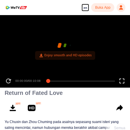
Buka App
en
Enjoy smooth and HD episodes
00:00:00
/
00:10:08
Return of Fated Love
Yu Chuxin dan Zhou Chuming pada asalnya sepasang suami isteri yang
saling mencintai, namun hubungan mereka berakhir akibat campur tangan
Semua