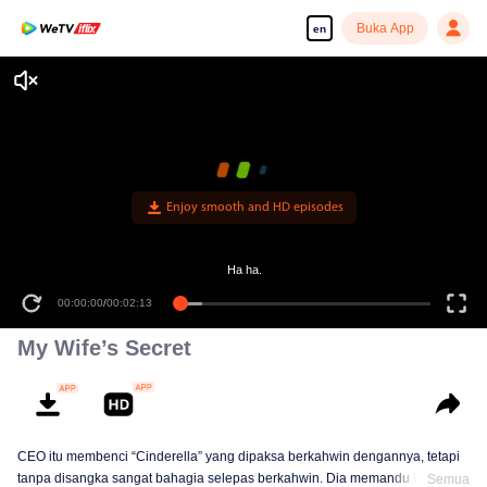
Buka App
en
Enjoy smooth and HD episodes
Ha ha.
00:00:00
/
00:02:13
My Wife’s Secret
CEO itu membenci “Cinderella” yang dipaksa berkahwin dengannya, tetapi
tanpa disangka sangat bahagia selepas berkahwin. Dia memandu ke
Semua