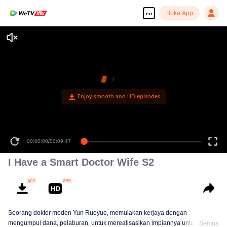
Buka App
en
Enjoy smooth and HD episodes
00:00:00
/
00:09:47
I Have a Smart Doctor Wife S2
Seorang doktor moden Yun Ruoyue, memulakan kerjaya dengan
mengumpul dana, pelaburan, untuk merealisasikan impiannya untuk
Semua