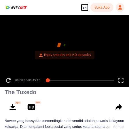
Buka App
en
Enjoy smooth and HD episodes
00:00:00
/
00:45:13
The Tuxedo
Nawee yang bossy dan mementingkan diri sendiri adalah pewaris kekayaan
keluarga. Dia mengalami fobia sosial yang serius kerana trauma zaman
Semua