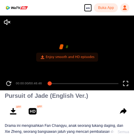
Buka App
en
Enjoy smooth and HD episodes
00:00:00
/
00:46:46
Pursuit of Jade (English Ver.)
Drama ini mengisahkan Fan Changyu, anak seorang tukang daging, dan
Xie Zheng, seorang bangsawan jatuh yang mencari pembalasan dendam.
Semua