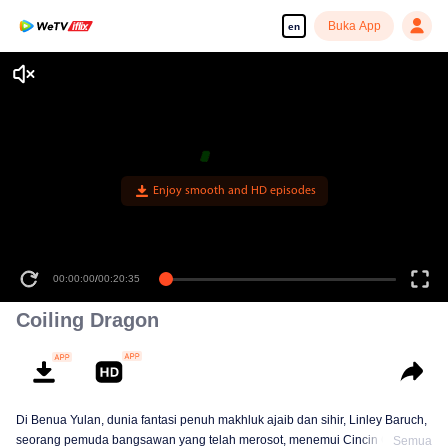
Buka App
en
Enjoy smooth and HD episodes
00:00:00
/
00:20:35
Coiling Dragon
Di Benua Yulan, dunia fantasi penuh makhluk ajaib dan sihir, Linley Baruch,
seorang pemuda bangsawan yang telah merosot, menemui Cincin Coiling
Semua