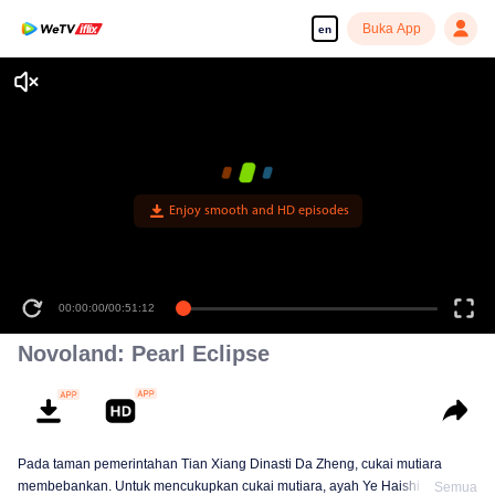
Buka App
en
Enjoy smooth and HD episodes
00:00:00
/
00:51:12
Novoland: Pearl Eclipse
Pada taman pemerintahan Tian Xiang Dinasti Da Zheng, cukai mutiara
membebankan. Untuk mencukupkan cukai mutiara, ayah Ye Haishi suruh
Semua