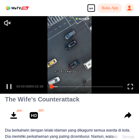
Buka App
en
00:00:00
/
00:02:36
The Wife’s Counterattack
Dia berkahwin dengan lelaki idaman yang dikagumi semua wanita di kota.
Dia memiliki perkahwinan yang paling dicemburui. Namun, walaupun
Semua