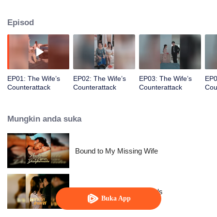
Cinderella berkahwin dengan putera diraja, kebahagiaan seperti itu hanya
wujud dalam dongeng.
Episod
EP01: The Wife’s
EP02: The Wife’s
EP03: The Wife’s
EP0
Counterattack
Counterattack
Counterattack
Cou
Mungkin anda suka
Bound to My Missing Wife
Resentment Across Worlds
Buka App