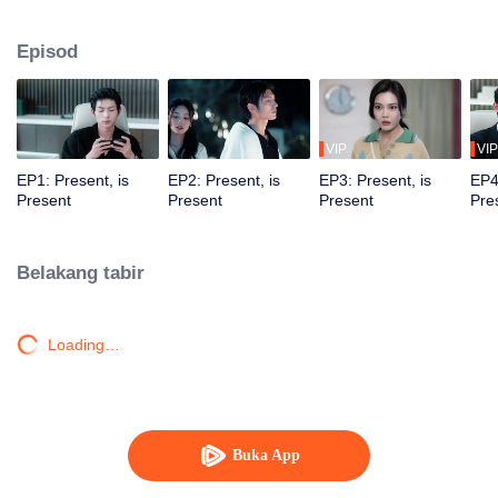
menyelamatkan, melintasi ruang dan waktu, dalam banyak alam semesta
selari, mereka berulang kali menyelamatkan satu sama lain dan jatuh cinta
Episod
satu sama lain.
VIP
VIP
EP1: Present, is
EP2: Present, is
EP3: Present, is
EP4
Present
Present
Present
Pre
Belakang tabir
Loading…
Buka App