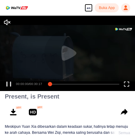
Buka App
en
00:00:00
/
00:30:17
Present, is Present
Meskipun Yuan Xia dibesarkan dalam keadaan sukar, hatinya tetap menuju
ke arah cahaya. Bersama Wei Ziqi, mereka saling berusaha dan saling
Semua