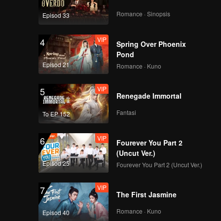
dian
Romance · Sinopsis
Episod 33
VIP
4
Spring Over Phoenix
Pond
Episod 21
Romance · Kuno
VIP
5
Renegade Immortal
Fantasi
To EP 152
VIP
6
Fourever You Part 2
(Uncut Ver.)
Episod 25
Fourever You Part 2 (Uncut Ver.)
VIP
7
The First Jasmine
Romance · Kuno
Episod 40