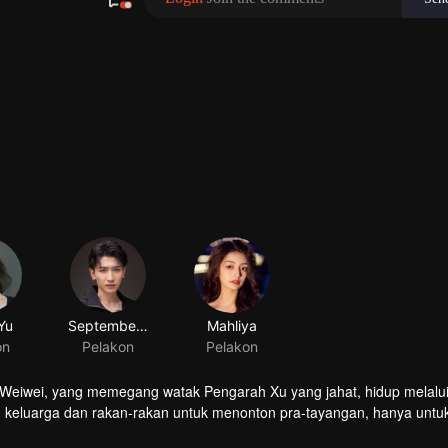
eiwei, yang memegang watak Pengarah Xu yang jahat, hidup melalui
eluarga dan rakan-rakan untuk menonton pra-tayangan, hanya untuk 
 pertama. Weiwei marah dan berdepan dengan pengeluar yang sombong