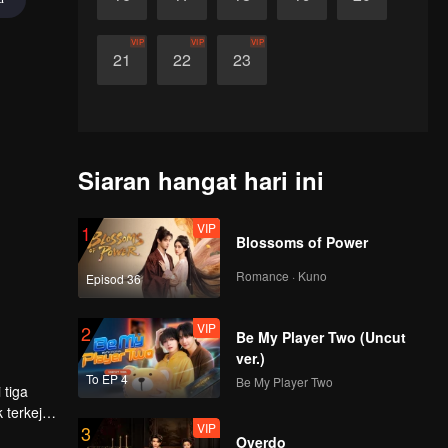
VIP
VIP
VIP
21
22
23
Siaran hangat hari ini
VIP
1
Blossoms of Power
Romance · Kuno
Episod 36
VIP
2
Be My Player Two (Uncut
ver.)
To EP 4
Be My Player Two
 tiga
terkejut
VIP
3
nya
Overdo