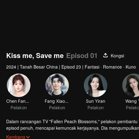
Kiss me, Save me
Episod 01
Kongsi
2024
|
Tanah Besar China
|
Episod 23
|
Fantasi · Romance · Kuno
Chen Fangtong
Pelakon
Dalam rancangan TV "Fallen Peach Blossoms," pelakon pembantu W
episod penuh, mencapai kemuncak kerjayanya. Dia mengumpulkan k
apabila beliau dihukum mati oleh eunuch Jiang Yu dalam episod
Kembang