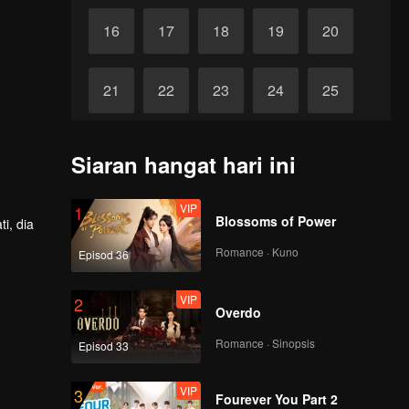
16
17
18
19
20
21
22
23
24
25
26
27
28
29
30
Siaran hangat hari ini
VIP
1
Blossoms of Power
i, dia
Romance · Kuno
Episod 36
VIP
2
Overdo
Romance · Sinopsis
Episod 33
VIP
3
Fourever You Part 2