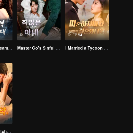
To EP 101
To EP 94
Ten Years of Dreams – Will We Meet Again?
Master Go’s Sinful Secret Wife(Korean Ver.)
I Married a Tycoon Right After Breaking Off the Engagement?!(Korean Ver.)
From Failed Matchmaking to Flash Marriage: My Trillionaire Magnate