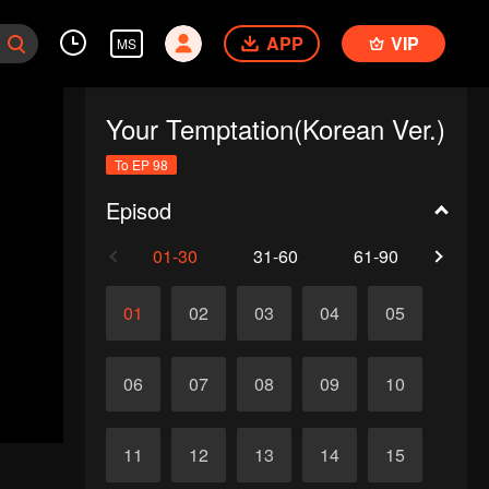
APP
VIP
MS
Your Temptation(Korean Ver.)
To EP 98
Episod
01-30
31-60
61-90
91-
01
02
03
04
05
06
07
08
09
10
11
12
13
14
15