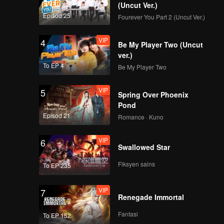
(Uncut Ver.)
Episod 25
Fourever You Part 2 (Uncut Ver.)
VIP
4
Be My Player Two (Uncut
ver.)
To EP 4
Be My Player Two
VIP
5
Spring Over Phoenix
Pond
Episod 21
Romance · Kuno
VIP
6
Swallowed Star
Fiksyen sains
To EP 235
VIP
7
Renegade Immortal
Fantasi
To EP 152