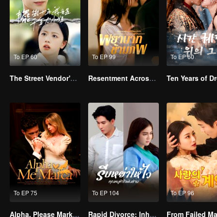
To EP 60
To EP 99
To EP 60
The Street Vendor's Secret Identity
Resentment Across Worlds
To EP 75
To EP 104
To EP 96
Alpha, Please Mark Me
Rapid Divorce: Inheriting the Billion-Dollar Estate