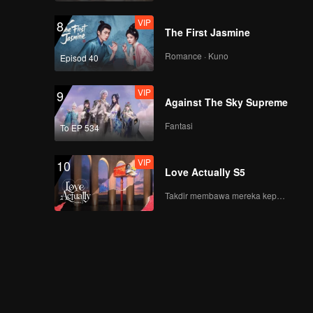
VIP
8
The First Jasmine
Romance · Kuno
Episod 40
VIP
9
Against The Sky Supreme
Fantasi
To EP 534
VIP
10
Love Actually S5
Takdir membawa mereka kepada cinta yang tulus!