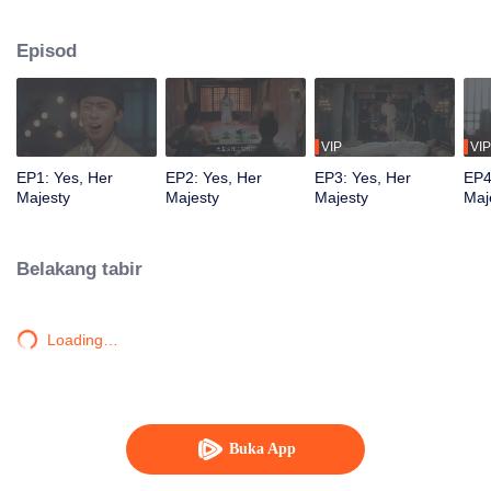
Krisis dalam mimpi dan luaran penuh dengan bahaya dan kecurigaan. Ratu
sentiasa menemui identitinya yang sebenar, tetapi Ratu dapati bahawa dia
Episod
jatuh cinta dengan orang bantalnya beransur-ansur...
VIP
VIP
EP1: Yes, Her
EP2: Yes, Her
EP3: Yes, Her
EP4
Majesty
Majesty
Majesty
Maj
Belakang tabir
Loading…
Buka App