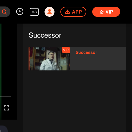
APP
VIP
MS
Successor
VIP
Successor