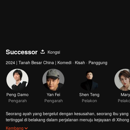
Successor
Kongsi
2024
|
Tanah Besar China
|
Komedi · Kisah · Panggung
Peng Damo
Yan Fei
Pengarah
Pengarah
Seorang ayah yang bergelut dengan kesusahan, seorang ibu yang 
tertinggal di belakang dalam perjalanan menuju kejayaan di Xihon
nasib keluarga mereka. Ma kecil sangat tekad—dia cemerlang di se
Kembang