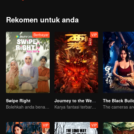
ketika dia semakin dewasa, dia mula menyedari orang-orang di sekel
Rekomen untuk anda
Berbayar
VIP
Swipe Right
Journey to the West:The Helltown of Heaven
The Black Buil
Bolehkah anda benar-benar mencari jodoh melalui aplikasi?
Karya fantasi terbaru dari IP Journey to the West bakal tiba!
VIP
VIP