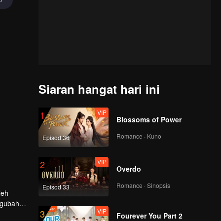
Siaran hangat hari ini
VIP
1
Blossoms of Power
Romance · Kuno
Episod 36
VIP
2
Overdo
Romance · Sinopsis
Episod 33
leh
ngubah
VIP
3
amun,
Fourever You Part 2