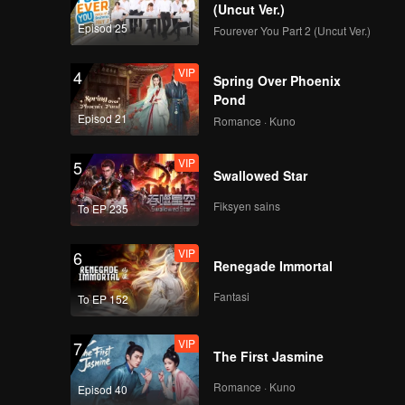
(Uncut Ver.)
Episod 25
Fourever You Part 2 (Uncut Ver.)
VIP
4
Spring Over Phoenix
Pond
Episod 21
Romance · Kuno
VIP
5
Swallowed Star
Fiksyen sains
To EP 235
VIP
6
Renegade Immortal
Fantasi
To EP 152
VIP
7
The First Jasmine
Romance · Kuno
Episod 40