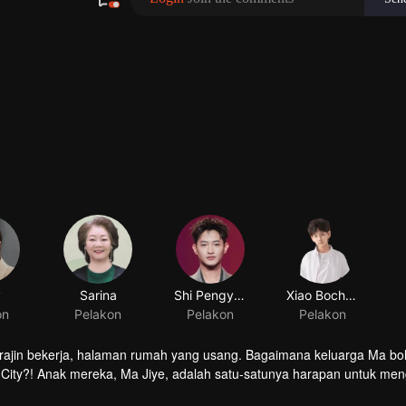
rajin bekerja, halaman rumah yang usang. Bagaimana keluarga Ma bo
g City?! Anak mereka, Ma Jiye, adalah satu-satunya harapan untuk me
kolah setiap tahun, tidak manja, dan memiliki semangat yang kuat. N