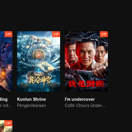
ilingnya semakin hari semakin pelik...
VIP
VIP
VIP
ding
Kunlun Shrine
I'm undercover
The cameras are rolling, but the screams are real.
Pengembaraan
Collin Chou's Undercover War
VIP