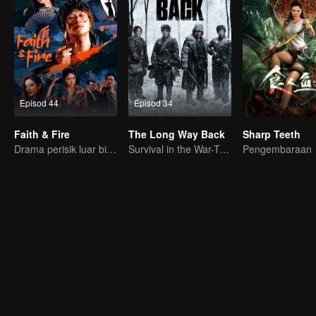
Episod 44
Episod 34
Faith & Fire
The Long Way Back
Sharp Teeth
Drama perisik luar biasa, ejen penyamar tak ikut aturan
Survival in the War-Torn Era: Hu Jun and Li Naiwen's Perilous Journey
Pengembaraan