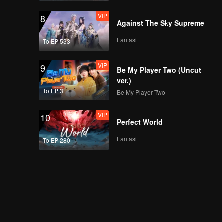
VIP
8
Against The Sky Supreme
Fantasi
To EP 533
VIP
9
Be My Player Two (Uncut
ver.)
To EP 3
Be My Player Two
VIP
10
Perfect World
Fantasi
To EP 280