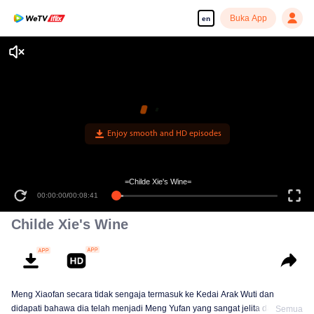
Buka App
en
Enjoy smooth and HD episodes
=Childe Xie's Wine=
00:00:00
/
00:08:41
Childe Xie's Wine
Meng Xiaofan secara tidak sengaja termasuk ke Kedai Arak Wuti dan
didapati bahawa dia telah menjadi Meng Yufan yang sangat jelita dan
Semua