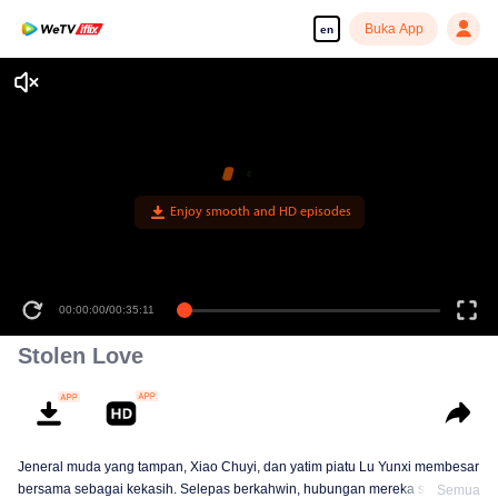
Buka App
en
Enjoy smooth and HD episodes
00:00:00
/
00:35:11
Stolen Love
Jeneral muda yang tampan, Xiao Chuyi, dan yatim piatu Lu Yunxi membesar
bersama sebagai kekasih. Selepas berkahwin, hubungan mereka sangat
Semua