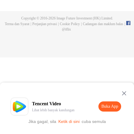
lima tahun, dia menjaga makam gurunya hingga mendapati gurunya
memalsukan kematiannya dan meninggalkan darah naga serta tripod purba.
Chen Feng pun bangkit untuk mencari gurunya dan menjadi kuat.
Copyright © 2016-
2026
Image Future Investment (HK) Limited.
Terma dan Syarat
|
Perjanjian privasi
|
Cookie Policy
|
Cadangan dan maklum balas
|
@
iflix
Tencent Video
Buka App
Lihat lebih banyak kandungan
Jika gagal, sila
Ketik di sini
cuba semula
Buka App