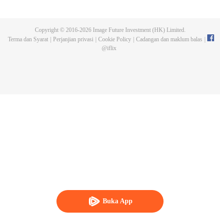
lima tahun, dia menjaga makam gurunya hingga mendapati gurunya
memalsukan kematiannya dan meninggalkan darah naga serta tripod purba.
Chen Feng pun bangkit untuk mencari gurunya dan menjadi kuat.
Copyright © 2016-
2026
Image Future Investment (HK) Limited.
Terma dan Syarat
|
Perjanjian privasi
|
Cookie Policy
|
Cadangan dan maklum balas
|
@
iflix
Buka App