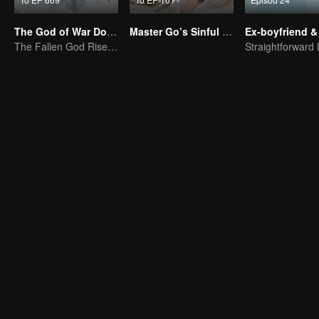
The God of War Dominates
Master Go’s Sinful Secret Wife(Korean Ver.)
Ex-boyfriend &
The Fallen God Rises: A Phoenix Reborn