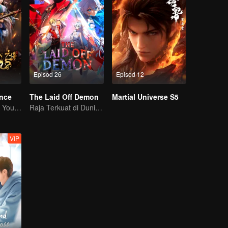
Episod 26
Episod 12
ince
The Laid Off Demon
Martial Universe S5
Turning Tides: A Young Writer's Odyssey
Raja Terkuat di Dunia Iblis
VIP