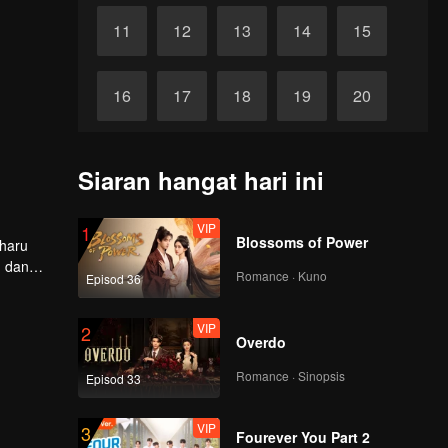
11
12
13
14
15
16
17
18
19
20
VIP
VIP
VIP
VIP
VIP
21
22
23
24
25
Siaran hangat hari ini
VIP
VIP
VIP
VIP
VIP
26
27
28
29
30
VIP
1
Blossoms of Power
aharu
g dan
Romance · Kuno
Episod 36
VIP
2
Overdo
Romance · Sinopsis
Episod 33
VIP
3
Fourever You Part 2