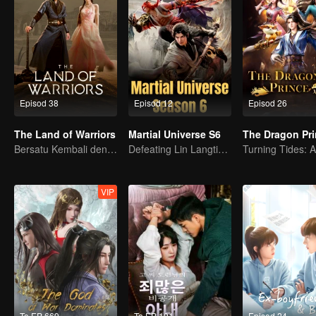
Episod 38
Episod 12
Episod 26
The Land of Warriors
Martial Universe S6
The Dragon Pr
Bersatu Kembali dengan Penuh Semangat!
Defeating Lin Langtian, rising to the championship.
VIP
To EP 669
To EP 101
Episod 24