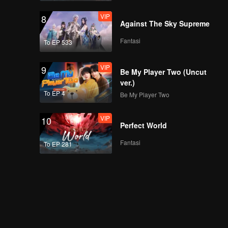
VIP
8
Against The Sky Supreme
Fantasi
To EP 533
VIP
9
Be My Player Two (Uncut
ver.)
To EP 4
Be My Player Two
VIP
10
Perfect World
Fantasi
To EP 281