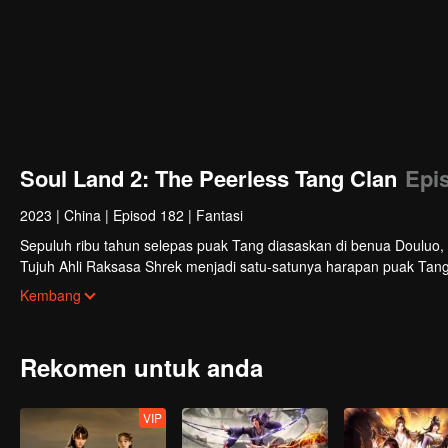
Soul Land 2: The Peerless Tang Clan
Epi
2023
|
China
|
Episod 182
|
Fantasi
Sepuluh ribu tahun selepas puak Tang diasaskan di benua Douluo,
Tujuh Ahli Raksasa Shrek menjadi satu-satunya harapan puak Ta
membawanya ke kegemilangan?
Kembang
Rekomen untuk anda
VIP