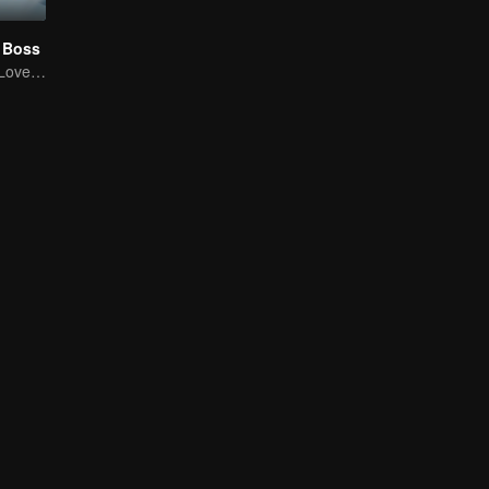
 Boss
Straightforward Love: First Love, Don't Run Away