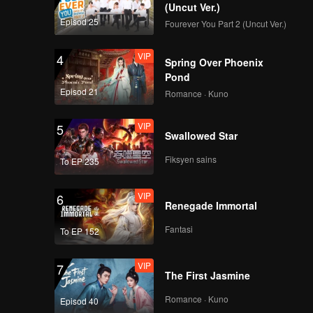
(Uncut Ver.)
Episod 25
Fourever You Part 2 (Uncut Ver.)
VIP
4
Spring Over Phoenix
Pond
Episod 21
Romance · Kuno
VIP
5
Swallowed Star
Fiksyen sains
To EP 235
VIP
6
Renegade Immortal
Fantasi
To EP 152
VIP
7
The First Jasmine
Romance · Kuno
Episod 40