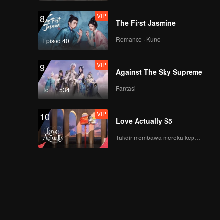
VIP
8
The First Jasmine
Romance · Kuno
Episod 40
VIP
9
Against The Sky Supreme
Fantasi
To EP 534
VIP
10
Love Actually S5
Takdir membawa mereka kepada cinta yang tulus!