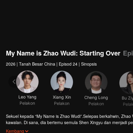
My Name is Zhao Wudi: Starting Over
Epi
2026
|
Tanah Besar China
|
Episod 24
|
Sinopsis
Leo Yang
Xiang Xin
Cheng Long
Bu Zi
Pelakon
Pelakon
Pelakon
Pela
Sekuel kepada “My Name is Zhao Wudi”.Selepas berkahwin, Zhao W
kawalan. Di sana, dia bertemu semula Shen Xingyu dan menjadi 
kembali ingatan, dan memulakan kehidupan baharu.
Kembang