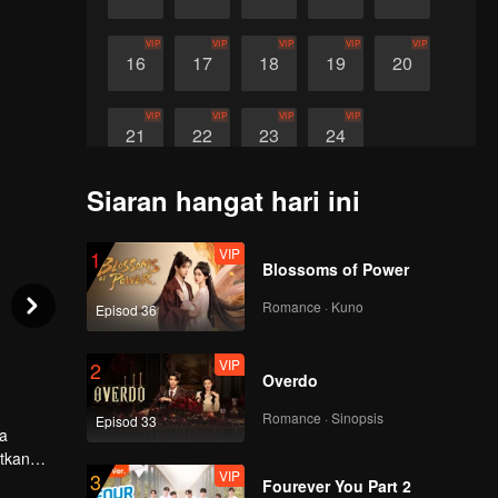
VIP
VIP
VIP
VIP
VIP
16
17
18
19
20
VIP
VIP
VIP
VIP
21
22
23
24
Siaran hangat hari ini
VIP
1
Blossoms of Power
Romance · Kuno
Episod 36
VIP
2
Overdo
Romance · Sinopsis
Episod 33
pa
tkan
VIP
3
Fourever You Part 2