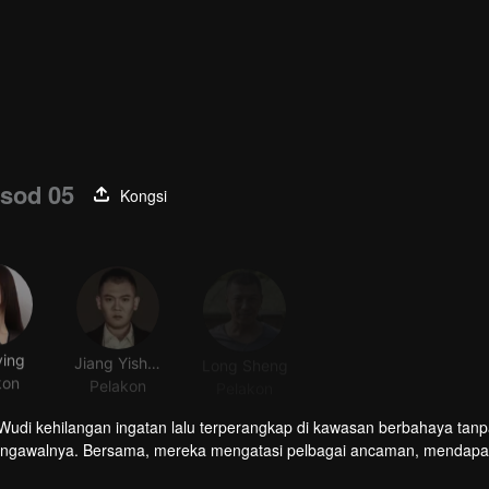
sod 05
Kongsi
ying
Jiang Yisheng
Long Sheng
Huang Shuowen
kon
Pelakon
Pelakon
Pelakon
udi kehilangan ingatan lalu terperangkap di kawasan berbahaya tan
pengawalnya. Bersama, mereka mengatasi pelbagai ancaman, mendapa