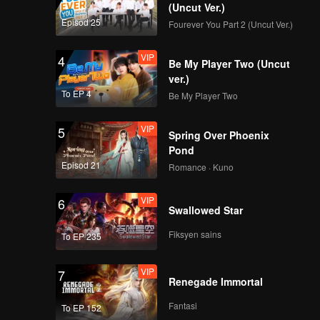
(Uncut Ver.)
Episod 25
Fourever You Part 2 (Uncut Ver.)
VIP
4
Be My Player Two (Uncut
ver.)
To EP 4
Be My Player Two
VIP
5
Spring Over Phoenix
Pond
Episod 21
Romance · Kuno
VIP
6
Swallowed Star
Fiksyen sains
To EP 235
VIP
7
Renegade Immortal
Fantasi
To EP 152