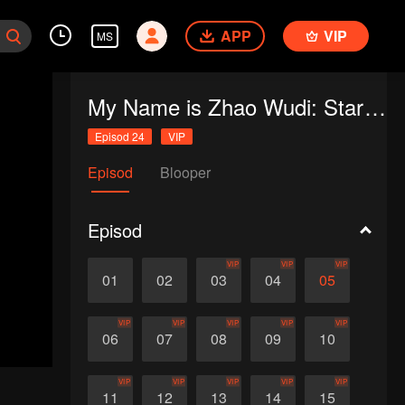
APP
VIP
MS
My Name is Zhao Wudi: Starting Over
Episod 24
VIP
Episod
Blooper
Episod
VIP
VIP
VIP
01
02
03
04
05
VIP
VIP
VIP
VIP
VIP
06
07
08
09
10
VIP
VIP
VIP
VIP
VIP
11
12
13
14
15