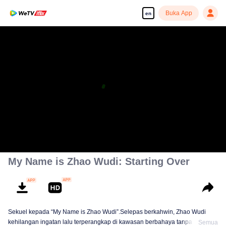
Buka App
en
My Name is Zhao Wudi: Starting Over
Sekuel kepada “My Name is Zhao Wudi”.Selepas berkahwin, Zhao Wudi
kehilangan ingatan lalu terperangkap di kawasan berbahaya tanpa
Semua