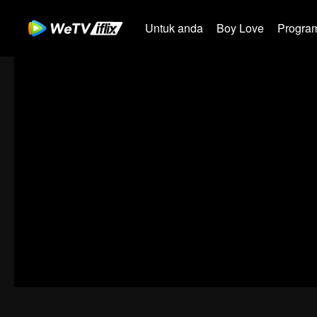
Untuk anda
Boy Love
Program