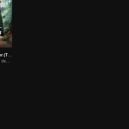
Returned Master (Thai Ver.)
Bermula dengan dendam, terikat dengan rasa!