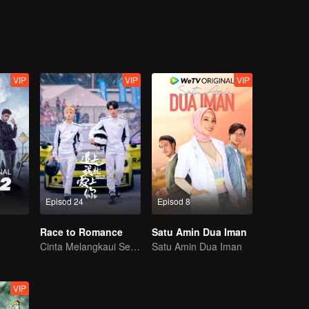
zir, manakala pemilik ladang pula perlu berhadapan dengan kehidupan
lakan perjalanan hidup yang berbeza dan penuh dengan kejutan...
VIP
VIP
VIP
Episod 24
Episod 8
Race to Romance
Satu Amin Dua Iman
Cinta Melangkaui Sempadan, Bersatu Demi Kejayaan
Satu Amin Dua Iman
VIP