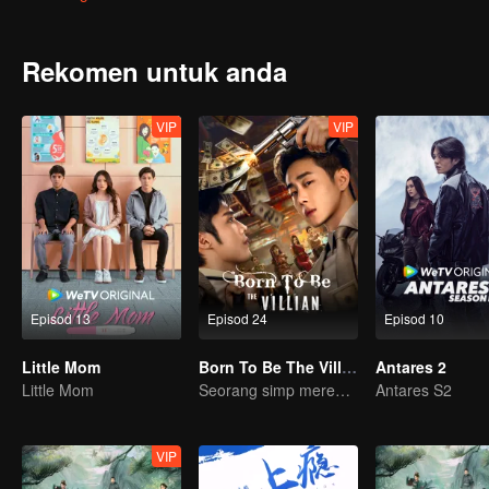
bertukar identiti. Pewaris kaya terpaksa menguruskan ladang khin
dan penuh tipu muslihat dalam syarikat gergasi. Mereka pun memu
Rekomen untuk anda
VIP
VIP
Episod 13
Episod 24
Episod 10
Little Mom
Born To Be The Villain
Antares 2
Little Mom
Seorang simp merentas dunia, para jelita mula mendekatinya dulu!
Antares S2
VIP