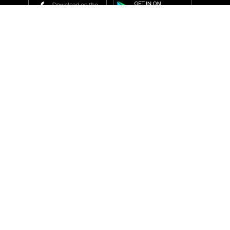
VIP
Terma dan Syarat
Perjanjian privasi
Terma dan Syarat
Dasar Kuki
Copyright © 2016-
2026
Image Future Investment (HK) Limi