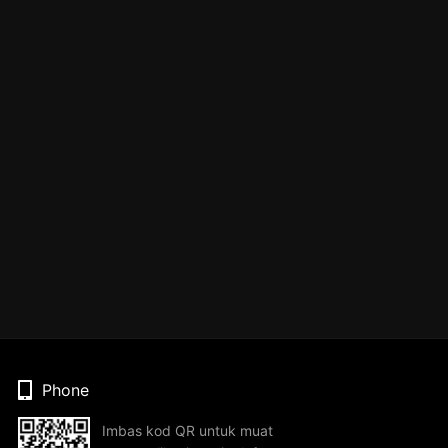
Phone
Imbas kod QR untuk muat