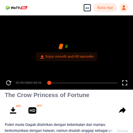
Buka App
en
Enjoy smooth and HD episodes
00:00:00
/
00:06:54
The Crow Princess of Fortune
Puteri muda Gagak dilahirkan dengan keberkatan dan mampu
berkomunikasi dengan haiwan, namun disalah anggap sebagai pembawa
Semua