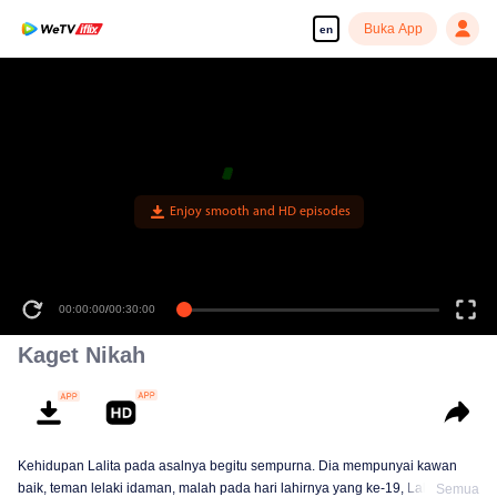
Buka App
en
Enjoy smooth and HD episodes
00:00:00
/
00:30:00
Kaget Nikah
Kehidupan Lalita pada asalnya begitu sempurna. Dia mempunyai kawan
baik, teman lelaki idaman, malah pada hari lahirnya yang ke-19, Lalita telah
Semua