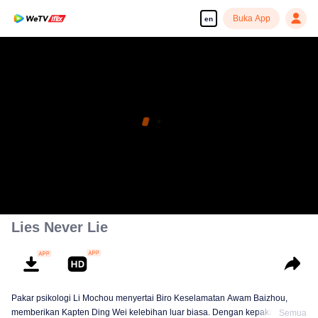
Buka App
en
Lies Never Lie
Pakar psikologi Li Mochou menyertai Biro Keselamatan Awam Baizhou,
memberikan Kapten Ding Wei kelebihan luar biasa. Dengan kepakarannya
Semua