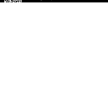
o App agora
Ajuda e comentários
So
Comentários
Ju
Co
En
ted.