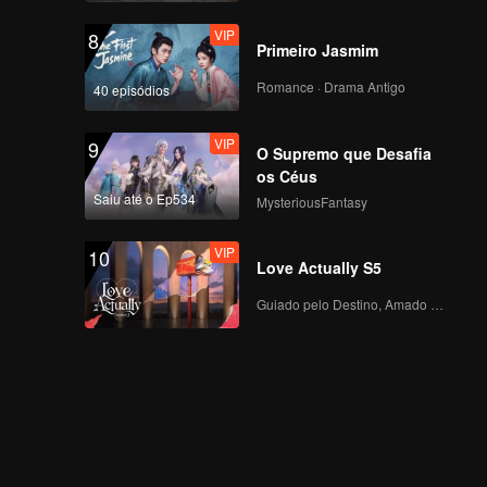
VIP
8
Primeiro Jasmim
Romance · Drama Antigo
40 episódios
VIP
9
O Supremo que Desafia
os Céus
Saiu até o Ep534
MysteriousFantasy
VIP
10
Love Actually S5
Guiado pelo Destino, Amado com o Coração