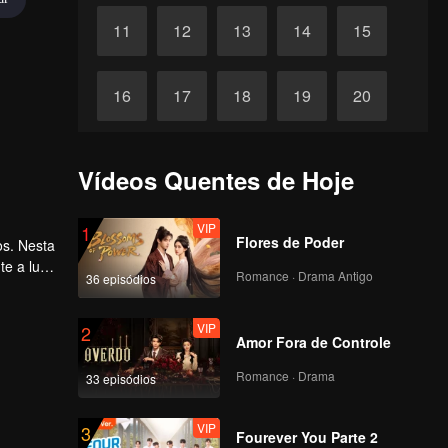
11
12
13
14
15
16
17
18
19
20
21
22
23
24
25
Vídeos Quentes de Hoje
26
27
28
29
30
VIP
1
Flores de Poder
os. Nesta
e a luta
Romance · Drama Antigo
36 episódios
saiu da
VIP
2
Amor Fora de Controle
Romance · Drama
33 episódios
VIP
3
Fourever You Parte 2