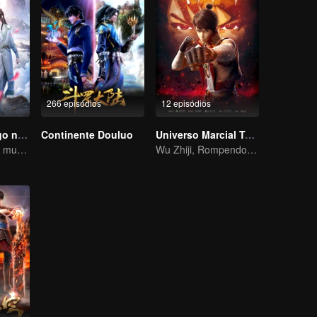
266 episódios
12 episódios
Se você for pego no livro
Continente Douluo
Universo Marcial Temporada 1
sendo o vilão no mundo do livro
Wu Zhiji, Rompendo o Céu, Movendo o Céu e a Terra