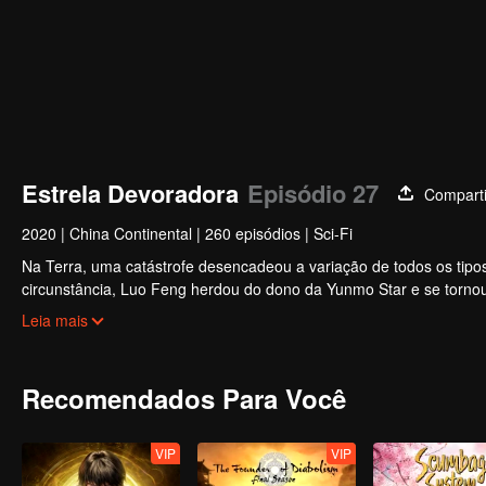
Estrela Devoradora
Episódio 27
Comparti
2020
|
China Continental
|
260 episódios
|
Sci-Fi
Na Terra, uma catástrofe desencadeou a variação de todos os tipos
circunstância, Luo Feng herdou do dono da Yunmo Star e se tornou 
contra o monstro gigante engolido, mas depois tomou a carne do m
Leia mais
Terra e rumou para o universo.
Recomendados Para Você
VIP
VIP