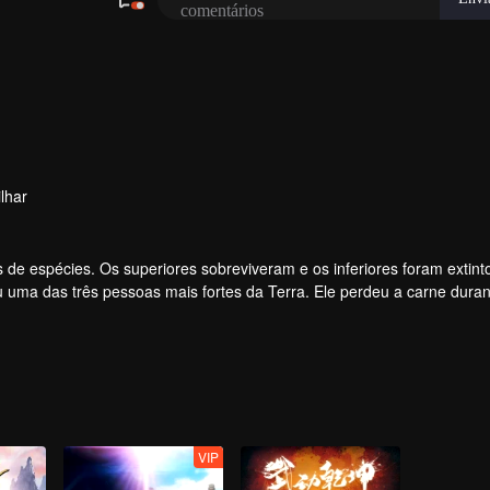
lhar
 de espécies. Os superiores sobreviveram e os inferiores foram extint
uma das três pessoas mais fortes da Terra. Ele perdeu a carne durant
onstro. Na carne, ele desenvolveu um corpo humano. Mais tarde, ele 
VIP