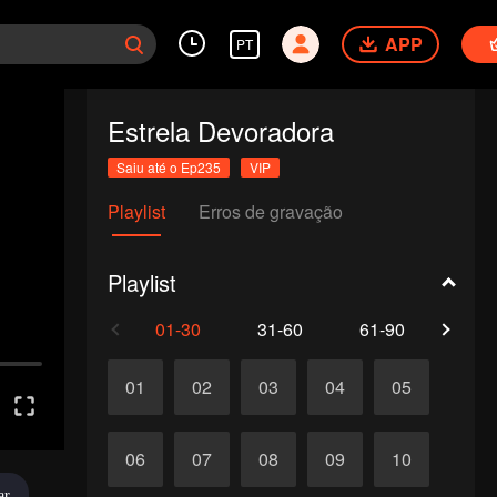
APP
PT
Estrela Devoradora
Saiu até o Ep235
VIP
Playlist
Erros de gravação
Playlist
01-30
31-60
61-90
91-1
01
02
03
04
05
06
07
08
09
10