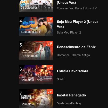
(Uncut Ver.)
25 episódios
Fourever You Parte 2 (Uncut Ver.)
VIP
4
Seja Meu Player 2 (Uncut
Ver.)
Saiu até o Ep4
Seja Meu Player 2
VIP
5
Renascimento da Fênix
Romance · Drama Antigo
21 episódios
VIP
6
Estrela Devoradora
Sci-Fi
Saiu até o Ep235
VIP
7
Imortal Renegado
MysteriousFantasy
Saiu até o Ep152