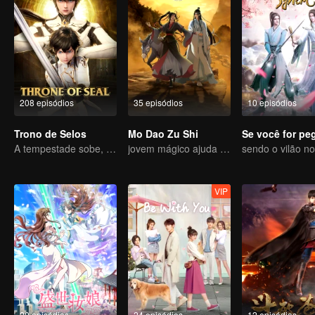
208 episódios
35 episódios
10 episódios
Trono de Selos
Mo Dao Zu Shi
A tempestade sobe, o trono cai
jovem mágico ajuda os povos
VIP
20 episódios
24 episódios
12 episódios