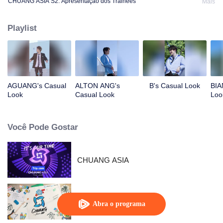
CHUANG ASIA S2: Apresentação dos Trainees
Mais
Playlist
AGUANG's Casual
ALTON ANG's
B's Casual Look
BIA
Look
Casual Look
Loo
Você Pode Gostar
CHUANG ASIA
CHUANG ASIA S2
Abra o programa