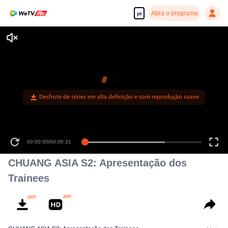
Abra o programa
pt
Desfrute de séries em alta definição e com reprodução suave
00:00:00
/
00:00:31
CHUANG ASIA S2: Apresentação dos
Trainees