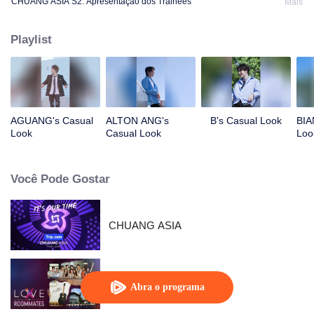
CHUANG ASIA S2: Apresentação dos Trainees
Mais
Playlist
AGUANG's Casual
ALTON ANG's
B's Casual Look
BIA
Look
Casual Look
Loo
Você Pode Gostar
CHUANG ASIA
LOVE(X): Roommates
Abra o programa