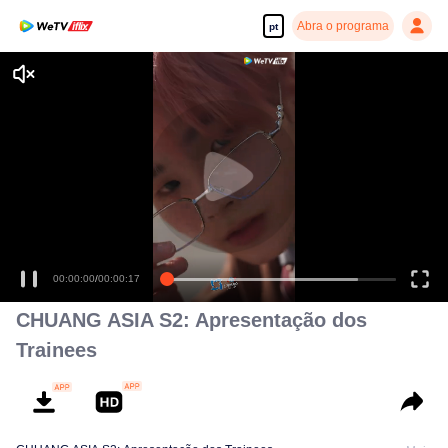
Abra o programa
pt
Desfrute de séries em alta definição e com reprodução suave
00:00:00
/
00:00:17
CHUANG ASIA S2: Apresentação dos
Trainees