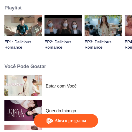
Playlist
EP1: Delicious
EP2: Delicious
EP3: Delicious
EP4
Romance
Romance
Romance
Ro
Você Pode Gostar
Estar com Você
Querido Inimigo
Abra o programa