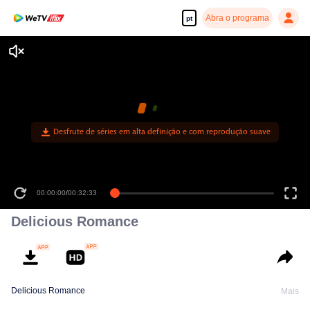
Abra o programa
pt
Desfrute de séries em alta definição e com reprodução suave
00:00:00
/
00:32:33
Delicious Romance
Delicious Romance
Mais