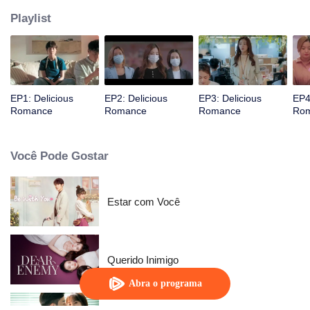
Playlist
EP1: Delicious
EP2: Delicious
EP3: Delicious
EP4
Romance
Romance
Romance
Ro
Você Pode Gostar
Estar com Você
Querido Inimigo
Abra o programa