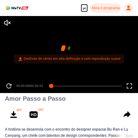
Abra o programa
pt
Desfrute de séries em alta definição e com reprodução suave
00:00:00
/
00:30:52
Amor Passo a Passo
A história se desenrola com o encontro do designer espacial Bu Ran e Lu
Cenyang, um chefe com talentos de design correspondentes. Passando por
Mais