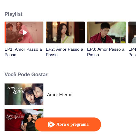
desafios, ambos trilharam com firmeza e determinação o caminho para
perseguir seus sonhos. Apesar das diversas adversidades, eles
Playlist
permaneceram apaixonados e fiéis aos seus corações, e ganharam
recompensas valiosas em seu setor.
EP1: Amor Passo a
EP2: Amor Passo a
EP3: Amor Passo a
EP4
Passo
Passo
Passo
Pas
Você Pode Gostar
Amor Eterno
Amor à beira do divórcio
Abra o programa