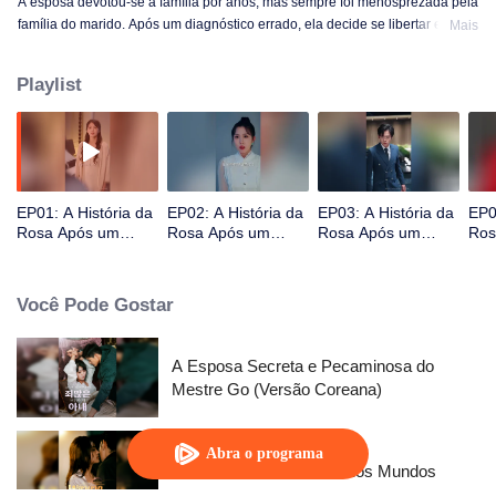
A esposa devotou-se à família por anos, mas sempre foi menosprezada pela
família do marido. Após um diagnóstico errado, ela decide se libertar e viver
Mais
para si mesma.
Playlist
EP01: A História da
EP02: A História da
EP03: A História da
EP0
Rosa Após um
Rosa Após um
Rosa Após um
Ros
Diagnóstico Errado
Diagnóstico Errado
Diagnóstico Errado
Dia
Você Pode Gostar
A Esposa Secreta e Pecaminosa do
Mestre Go (Versão Coreana)
Abra o programa
Ressentimento Através dos Mundos