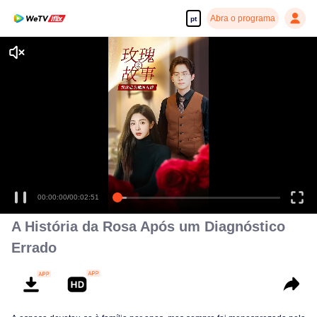
Abra o programa
pt
Desfrute de séries em alta definição e com reprodução suave
00:00:00
/
00:02:51
A História da Rosa Após um Diagnóstico
Errado