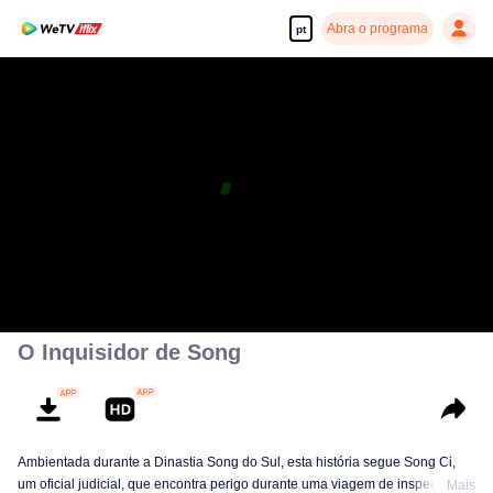
Abra o programa
pt
Desfrute de séries em alta definição e com reprodução suave
00:00:00
/
00:14:25
O Inquisidor de Song
Ambientada durante a Dinastia Song do Sul, esta história segue Song Ci,
um oficial judicial, que encontra perigo durante uma viagem de inspeção.
Mais