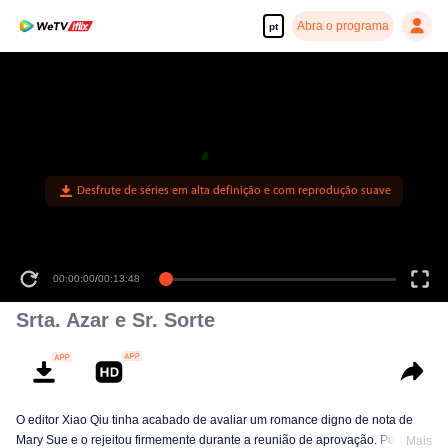
Abra o programa
pt
Desfrute de séries em alta definição e com reprodução suave
00:00:00
/
00:13:48
Srta. Azar e Sr. Sorte
O editor Xiao Qiu tinha acabado de avaliar um romance digno de nota de
Mary Sue e o rejeitou firmemente durante a reunião de aprovação. Porém,
Mais