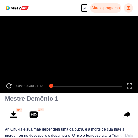
Abra o programa
pt
00:00:00
/
00:21:13
Mestre Demônio 1
An Chuxia e sua mãe dependem uma da outra, e a morte de sua mãe a
mergulhou no desespero e desamparo. O rico e bondoso Jiang Yuanyuan
Mais