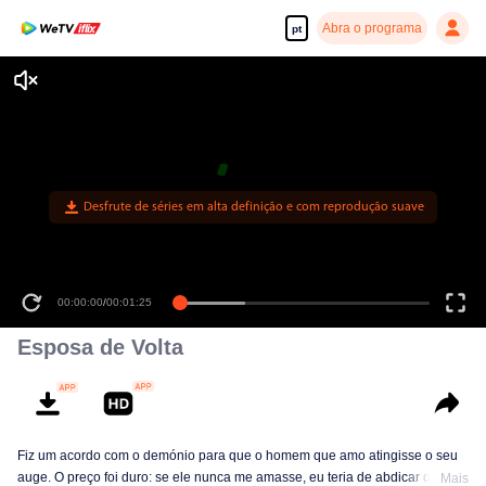
Abra o programa
pt
Desfrute de séries em alta definição e com reprodução suave
00:00:00
/
00:01:25
Esposa de Volta
Fiz um acordo com o demónio para que o homem que amo atingisse o seu
auge. O preço foi duro: se ele nunca me amasse, eu teria de abdicar da
Mais