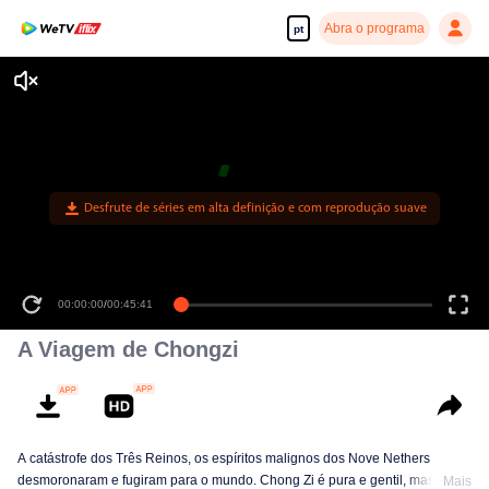
Abra o programa
pt
Desfrute de séries em alta definição e com reprodução suave
00:00:00
/
00:45:41
A Viagem de Chongzi
A catástrofe dos Três Reinos, os espíritos malignos dos Nove Nethers
desmoronaram e fugiram para o mundo. Chong Zi é pura e gentil, mas ela é
Mais