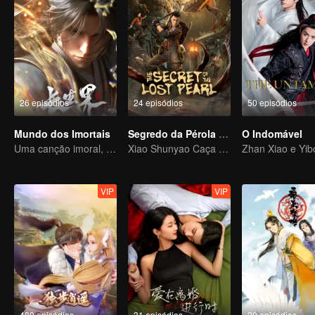
26 episódios
24 episódios
50 episódios
Mundo dos Imortais
Segredo da Pérola Perdida
O Indomável
Uma canção imoral, revelando sangue e lágrimas
Xiao Shunyao Caça Tesouros para Quebrar a Maldição de Sangue
VIP
VIP
480 episódios
31 episódios
20 episódios