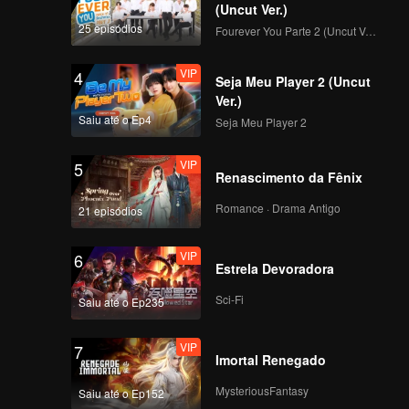
(Uncut Ver.)
25 episódios
Fourever You Parte 2 (Uncut Ver.)
VIP
4
Seja Meu Player 2 (Uncut
Ver.)
Saiu até o Ep4
Seja Meu Player 2
VIP
5
Renascimento da Fênix
Romance · Drama Antigo
21 episódios
VIP
6
Estrela Devoradora
Sci-Fi
Saiu até o Ep235
VIP
7
Imortal Renegado
MysteriousFantasy
Saiu até o Ep152