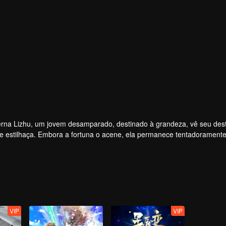
verna Lizhu, um jovem desamparado, destinado à grandeza, vê seu des
se estilhaça. Embora a fortuna o acene, ela permanece tentadoramente
s intrincados em torno dele, transformando o garoto no eixo de seus
VIP
VIP