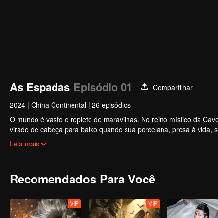
As Espadas
Episódio 01
Compartilhar
2024
|
China Continental
|
26 episódios
O mundo é vasto e repleto de maravilhas. No reino místico da Ca
virado de cabeça para baixo quando sua porcelana, presa à vida, 
alcance. Como resultado, figuras poderosas começam a tecer plano
Leia mais
desígnios.
Recomendados Para Você
VIP
VIP