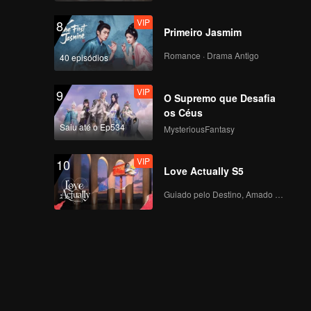
VIP
8
Primeiro Jasmim
Romance · Drama Antigo
40 episódios
VIP
9
O Supremo que Desafia
os Céus
Saiu até o Ep534
MysteriousFantasy
VIP
10
Love Actually S5
Guiado pelo Destino, Amado com o Coração