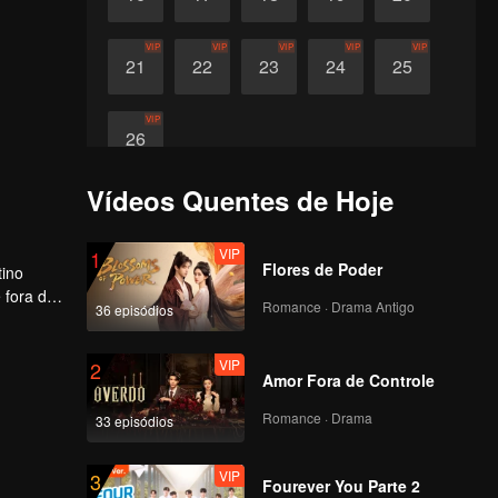
VIP
VIP
VIP
VIP
VIP
21
22
23
24
25
VIP
26
Vídeos Quentes de Hoje
VIP
1
Flores de Poder
tino
 fora de
Romance · Drama Antigo
36 episódios
VIP
2
Amor Fora de Controle
Romance · Drama
33 episódios
VIP
3
Fourever You Parte 2