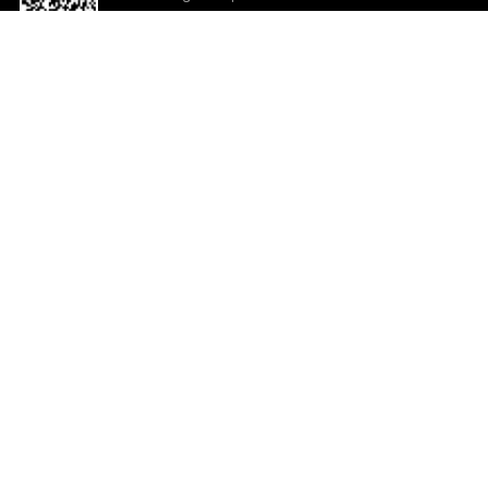
o App agora
Ajuda e comentários
So
Comentários
Ju
Co
En
ted.