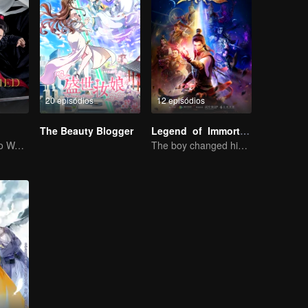
20 episódios
12 episódios
The Beauty Blogger
Legend of Immortals
Zhan Xiao e Yibo Wang, como protagonistas, lideram o elenco dos atores bonitos
The boy changed his life into a king