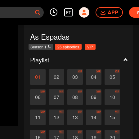
APP
PT
As Espadas
Season 1
26 episódios
VIP
Playlist
VIP
VIP
VIP
01
02
03
04
05
VIP
VIP
VIP
VIP
VIP
06
07
08
09
10
VIP
VIP
VIP
VIP
VIP
11
12
13
14
15
VIP
VIP
VIP
VIP
VIP
16
17
18
19
20