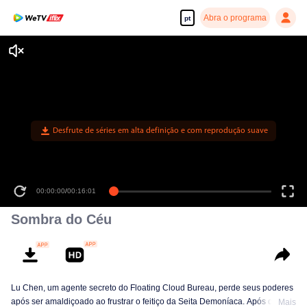
Abra o programa
pt
Desfrute de séries em alta definição e com reprodução suave
00:00:00
/
00:16:01
Sombra do Céu
Lu Chen, um agente secreto do Floating Cloud Bureau, perde seus poderes
após ser amaldiçoado ao frustrar o feitiço da Seita Demoníaca. Após dez
Mais