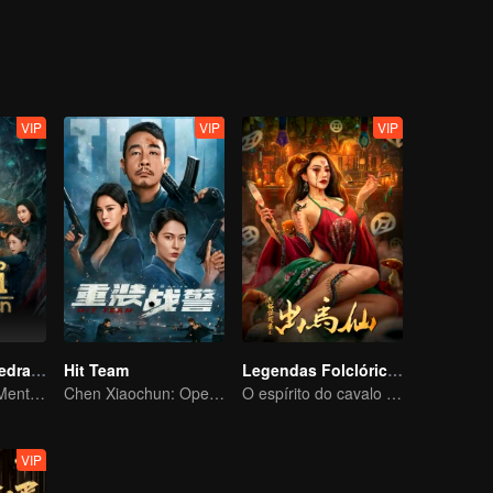
VIP
VIP
VIP
Em Busca da Pedra da Alma
Hit Team
Legendas Folclóricas de Chu Maxian
O Dobrador de Mentes, De Ninguém a Soberano
Chen Xiaochun: Operação Limpeza
O espírito do cavalo sacrifica uma jovem em busca da imortalidade.
VIP