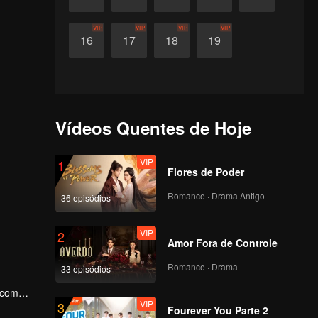
VIP
VIP
VIP
VIP
16
17
18
19
Vídeos Quentes de Hoje
VIP
1
Flores de Poder
Romance · Drama Antigo
36 episódios
VIP
2
Amor Fora de Controle
Romance · Drama
33 episódios
 com
VIP
3
verdade
Fourever You Parte 2