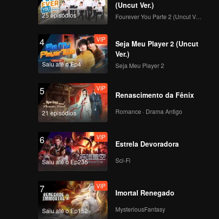
(Uncut Ver.)
25 episódios
Fourever You Parte 2 (Uncut Ver.)
VIP
4
Seja Meu Player 2 (Uncut
Ver.)
Saiu até o Ep4
Seja Meu Player 2
VIP
5
Renascimento da Fênix
Romance · Drama Antigo
21 episódios
VIP
6
Estrela Devoradora
Sci-Fi
Saiu até o Ep235
VIP
7
Imortal Renegado
MysteriousFantasy
Saiu até o Ep152