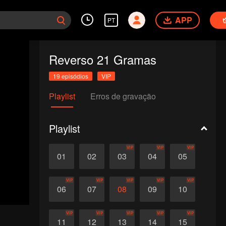
APP
PT
Reverso 21 Gramas
19 episódios
VIP
Playlist
Erros de gravação
Playlist
VIP
VIP
VIP
01
02
03
04
05
VIP
VIP
VIP
VIP
VIP
06
07
08
09
10
VIP
VIP
VIP
VIP
VIP
11
12
13
14
15