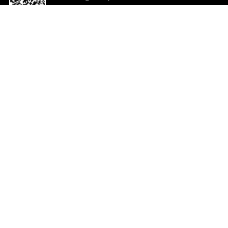
o App agora
Ajuda e comentários
So
Comentários
Ju
Co
En
ted.