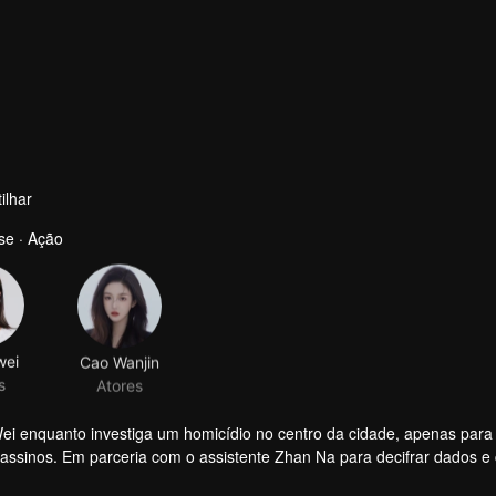
ilhar
se · Ação
wei
Cao Wanjin
s
Atores
 Wei enquanto investiga um homicídio no centro da cidade, apenas para
ssinos. Em parceria com o assistente Zhan Na para decifrar dados e
frustra um golpe. Com o apoio secreto da herdeira Zhao Qingyun, a 