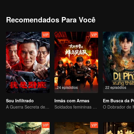
vem à tona.
Recomendados Para Você
VIP
VIP
24 episódios
22 episódios
Sou Infiltrado
Irmãs com Armas
A Guerra Secreta de Collin Chou
Soldados femininas erradicando o crime
VIP
VIP