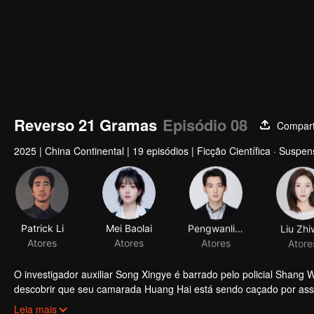
Reverso 21 Gramas
Episódio 08
Compart
2025
|
China Continental
|
19 episódios
|
Ficção Científica · Suspen
Patrick Li
Mei Baolai
Pengwanli Chen
Liu Zhi
Atores
Atores
Atores
Atore
O investigador auxiliar Song Xingye é barrado pelo policial Shang
descobrir que seu camarada Huang Hai está sendo caçado por assa
Shang Wei para ataques-relâmpago, ele desvenda a conspiração e 
Leia mais