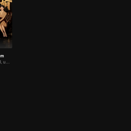
em
Genro invencível, uma vida extraordinária