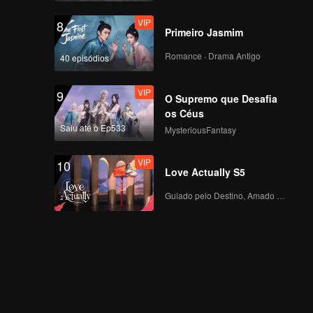
VIP
8
Primeiro Jasmim
Romance · Drama Antigo
40 episódios
VIP
9
O Supremo que Desafia
os Céus
Saiu até o Ep533
MysteriousFantasy
VIP
10
Love Actually S5
Guiado pelo Destino, Amado com o Coração