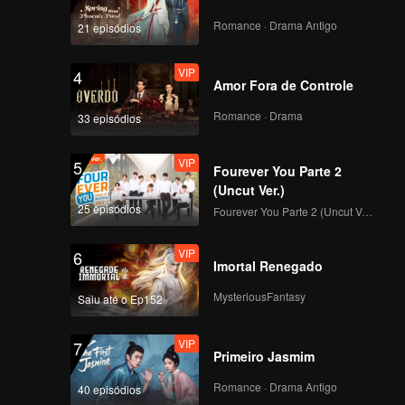
ng,
Romance · Drama Antigo
21 episódios
 sempre
ar uma
VIP
4
o e Zhou
Amor Fora de Controle
Shenghai
Romance · Drama
33 episódios
VIP
5
Fourever You Parte 2
(Uncut Ver.)
25 episódios
Fourever You Parte 2 (Uncut Ver.)
VIP
6
Imortal Renegado
MysteriousFantasy
Saiu até o Ep152
VIP
7
Primeiro Jasmim
Romance · Drama Antigo
40 episódios