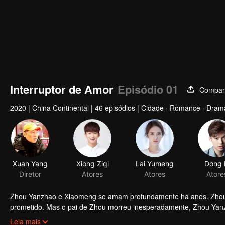
Interruptor de Amor
Episódio 01
Compart
2020
|
China Continental
|
46 episódios
|
Cidade · Romance · Dram
Xuan Yang
Xiong Ziqi
Lai Yumeng
Dong 
Diretor
Atores
Atores
Atore
Zhou Yanzhao e Xiaomeng se amam profundamente há anos. Zhou 
prometido. Mas o pai de Zhou morreu inesperadamente, Zhou Yanzha
mãe de Xiaomeng era suspeita por ter matado o pai de Zhou, o am
Leia mais