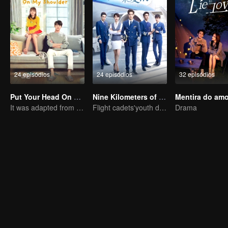
24 episódios
24 episódios
32 episódios
Put Your Head On My Shoulder (Eng Dub)
Nine Kilometers of Love
Mentira do amo
It was adapted from the same series of novels as "A Love so Beautiful"
Flight cadets'youth dream-driven journey
Drama