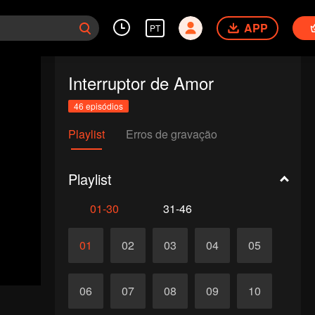
APP
PT
Interruptor de Amor
46 episódios
Playlist
Erros de gravação
Playlist
01-30
31-46
01
02
03
04
05
06
07
08
09
10