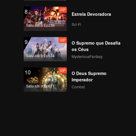
VIP
8
Estrela Devoradora
Sci-Fi
Saiu até o Ep235
VIP
9
O Supremo que Desafia
os Céus
Saiu até o Ep534
MysteriousFantasy
VIP
10
O Deus Supremo
Imperador
Saiu até o Ep611
Combat