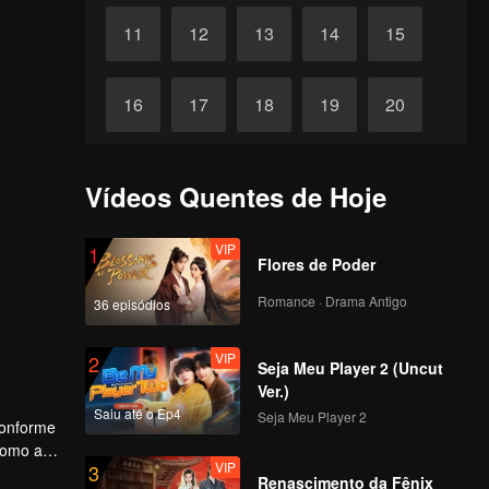
11
12
13
14
15
16
17
18
19
20
21
22
23
24
25
Vídeos Quentes de Hoje
26
27
28
29
30
VIP
1
Flores de Poder
Romance · Drama Antigo
36 episódios
VIP
2
Seja Meu Player 2 (Uncut
Ver.)
Saiu até o Ep4
Seja Meu Player 2
conforme
Como a
VIP
3
lutou
Renascimento da Fênix