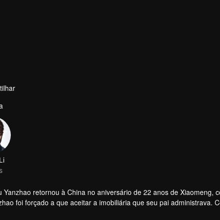
ilhar
a
Li
s
Yanzhao retornou à China no aniversário de 22 anos de Xiaomeng, 
o foi forçado a que aceitar a imobiliária que seu pai administrava. 
or entre os dois terminou. Zhou Yanzhao entrou no Grupo Shenghai e 