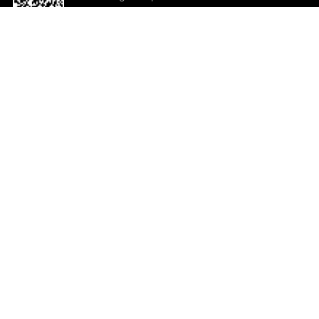
o App agora
Ajuda e comentários
So
Comentários
Ju
Co
En
ted.