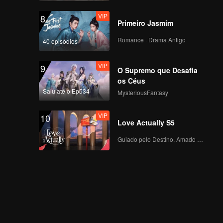
VIP
8
Primeiro Jasmim
Romance · Drama Antigo
40 episódios
VIP
9
O Supremo que Desafia
os Céus
Saiu até o Ep534
MysteriousFantasy
VIP
10
Love Actually S5
Guiado pelo Destino, Amado com o Coração