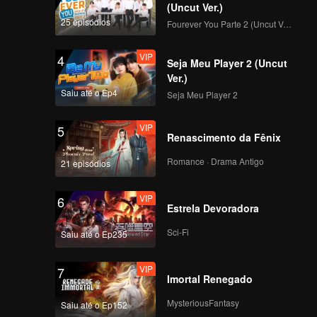
árias
(Uncut Ver.)
entes
25 episódios
Fourever You Parte 2 (Uncut Ver.)
VIP
4
Seja Meu Player 2 (Uncut
Ver.)
Saiu até o Ep4
Seja Meu Player 2
VIP
5
Renascimento da Fênix
Romance · Drama Antigo
21 episódios
VIP
6
Estrela Devoradora
Sci-Fi
Saiu até o Ep235
VIP
7
Imortal Renegado
MysteriousFantasy
Saiu até o Ep152