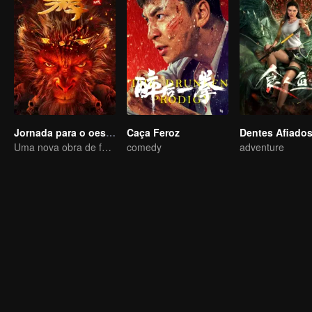
Jornada para o oeste: Helltown do Céu
Caça Feroz
Dentes Afiado
Uma nova obra de fantasia baseada no universo de "Jornada ao Oeste" está chegando.
comedy
adventure