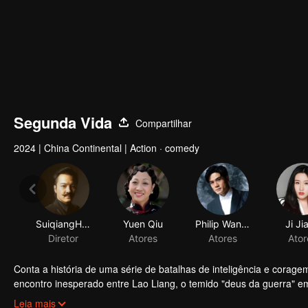
Segunda Vida
Compartilhar
2024
|
China Continental
|
Action · comedy
SuiqiangHuo
Yuen Qiu
Philip Wan Lung Ng
Ji Ji
Diretor
Atores
Atores
Ator
Conta a história de uma série de batalhas de inteligência e corage
encontro inesperado entre Lao Liang, o temido "deus da guerra" e
Um é um mestre da medicina tradicional chinesa e das artes marci
Leia mais