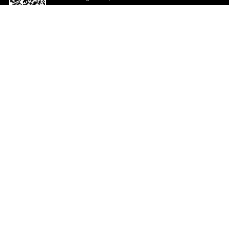
o App agora
Ajuda e comentários
So
Comentários
Ju
Co
En
ted.