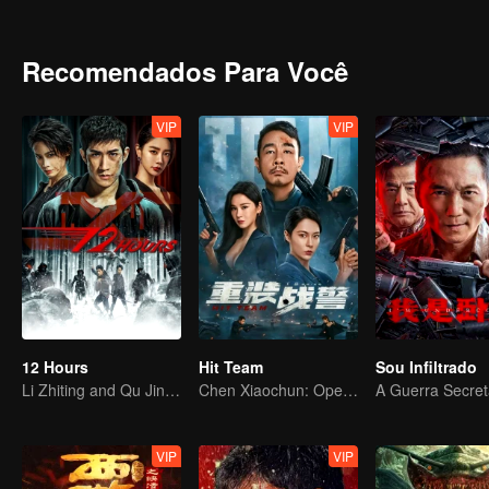
maneira; o outro é um órfão que foi abandonado pela gangue e fin
maneiras. Os dois se conheceram na hora errada e, por meio de c
oolong ridículos, mas apaixonados, e alcançaram um destino marav
Recomendados Para Você
VIP
VIP
12 Hours
Hit Team
Sou Infiltrado
Li Zhiting and Qu Jingjing Get Chased to Kill
Chen Xiaochun: Operação Limpeza
VIP
VIP