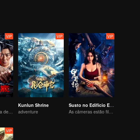
almente voltou; sua família, mas sempre quis assassinar sua mãe de v
enas de duelos de pico de kung fu, desencadearam uma série de incid
ilhoso de redenção bidirecional e realização mútua.
VIP
VIP
VIP
Kunlun Shrine
Susto no Edifício Escuro
A Guerra Secreta de Collin Chou
adventure
As câmeras estão filmando, mas os gritos são reais.
VIP