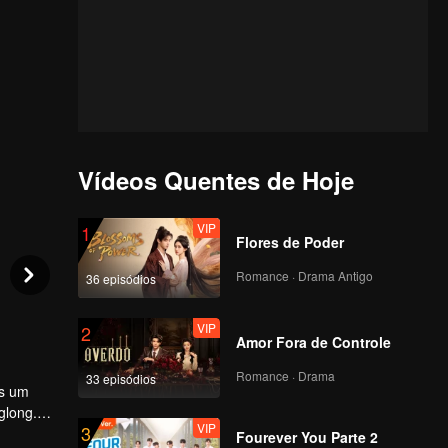
Vídeos Quentes de Hoje
VIP
1
Flores de Poder
Romance · Drama Antigo
36 episódios
VIP
2
Amor Fora de Controle
Romance · Drama
33 episódios
ós um
glong.
VIP
3
a melhor
Fourever You Parte 2