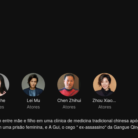
ahe
Lei Mu
es
Atores
m entre mãe e filho em uma clínica de medicina tradicional chinesa ap
m uma prisão feminina, e A Gui, o cego " ex-assassino" da Gangue Qin
ais que está separado do filho há muitos anos e sempre quis amá-lo d