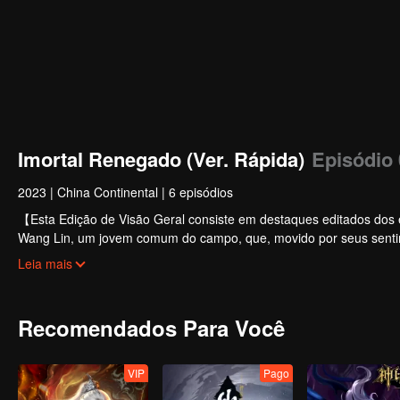
Imortal Renegado (Ver. Rápida)
Episódio 
2023
|
China Continental
|
6 episódios
【Esta Edição de Visão Geral consiste em destaques editados dos e
Wang Lin, um jovem comum do campo, que, movido por seus sentime
apenas pela longevidade, mas também por se livrar das amarras q
Leia mais
do cultivo com qualificações medianas.
Recomendados Para Você
VIP
Pago