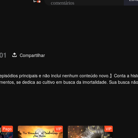
01
Compartilhar
pisódios principais e não inclui nenhum conteúdo novo.】Conta a hist
ntos, se dedica ao cultivo em busca da imortalidade. Sua busca não
ue a cercam. Ele acredita firmemente na humanidade e ingressou no 
Pago
VIP
VIP