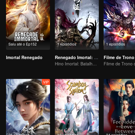
Saiu até o Ep152
1 episódios
1 episódios
Imortal Renegado
Renegado Imortal: Descida Divina
Hino Imortal: Batalha do Divino
VIP
26 episódios
10 episódios
24 episódios