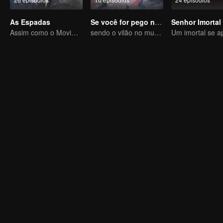
As Espadas
Se você for pego no livro
Assim como o Movimento Celestial é Sempre Vigoroso, um Cavalheiro Deve Se Esforçar Incessantemente
sendo o vilão no mundo do livro