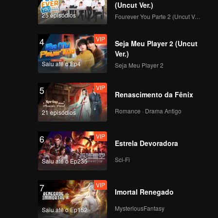
(Uncut Ver.)
25 episódios
Fourever You Parte 2 (Uncut Ver.)
VIP
4
Seja Meu Player 2 (Uncut
Ver.)
Saiu até o Ep4
Seja Meu Player 2
VIP
5
Renascimento da Fênix
Romance · Drama Antigo
21 episódios
VIP
6
Estrela Devoradora
Sci-Fi
Saiu até o Ep235
VIP
7
Imortal Renegado
MysteriousFantasy
Saiu até o Ep152