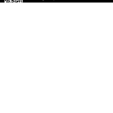
o App agora
Ajuda e comentários
So
Comentários
Ju
Co
En
ted.