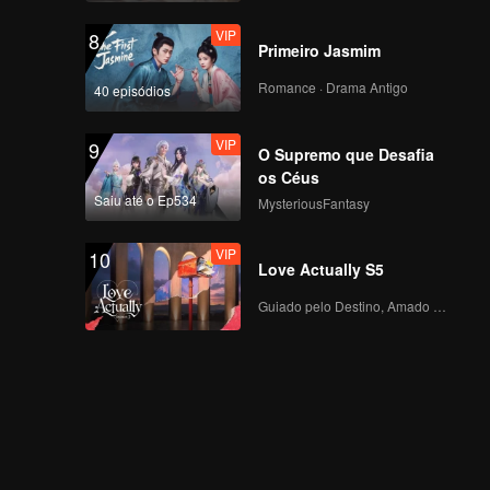
VIP
8
Primeiro Jasmim
Romance · Drama Antigo
40 episódios
VIP
9
O Supremo que Desafia
os Céus
Saiu até o Ep534
MysteriousFantasy
VIP
10
Love Actually S5
Guiado pelo Destino, Amado com o Coração