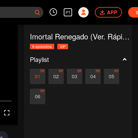
APP
PT
Imortal Renegado (Ver. Rápida)
6 episódios
VIP
Playlist
VIP
VIP
VIP
VIP
VIP
01
02
03
04
05
VIP
06