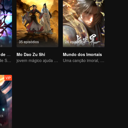
35 episódios
26 episódios
Filme de Trono de Selo: O Deus sem Coroa
Mo Dao Zu Shi
Mundo dos Imortais
Filme de Trono de Selo: O Deus sem Coroa
jovem mágico ajuda os povos
Uma canção imoral, revelando sangue e lágrimas
VIP