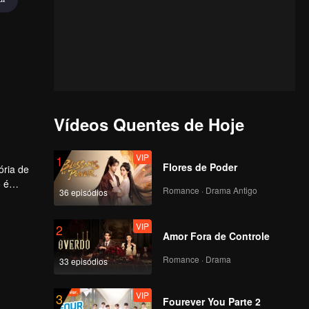
Vídeos Quentes de Hoje
VIP
1
Flores de Poder
ória de
 é
Romance · Drama Antigo
36 episódios
caminho
VIP
2
Amor Fora de Controle
Romance · Drama
33 episódios
VIP
3
Fourever You Parte 2