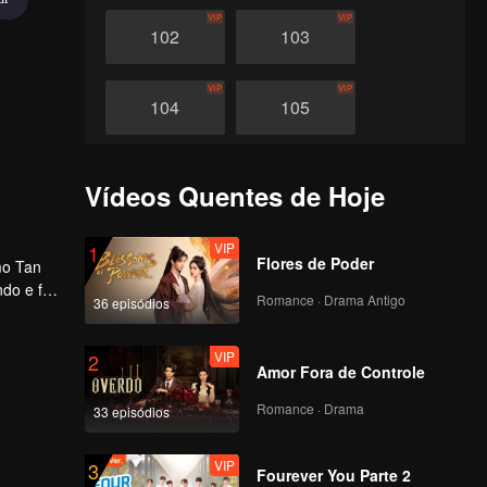
VIP
VIP
102
103
VIP
VIP
104
105
VIP
VIP
106
107
Vídeos Quentes de Hoje
VIP
VIP
108
109
VIP
1
Flores de Poder
mo Tan
do e foi
Romance · Drama Antigo
36 episódios
VIP
VIP
 Yun
110
111
VIP
2
Amor Fora de Controle
VIP
VIP
112
113
Romance · Drama
33 episódios
VIP
VIP
114
115
VIP
3
Fourever You Parte 2