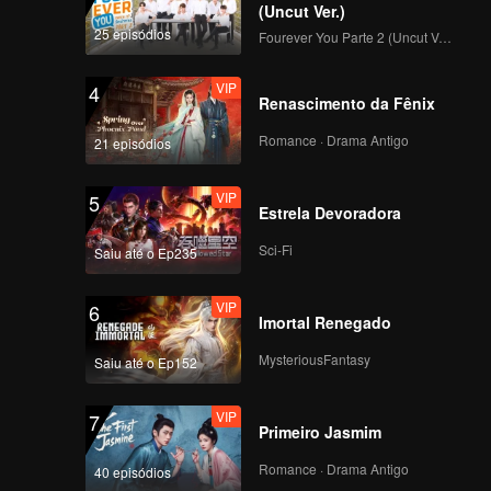
(Uncut Ver.)
VIP
VIP
25 episódios
Fourever You Parte 2 (Uncut Ver.)
116
117
VIP
4
VIP
VIP
Renascimento da Fênix
118
119
Romance · Drama Antigo
21 episódios
VIP
120
VIP
5
Estrela Devoradora
Sci-Fi
Saiu até o Ep235
VIP
6
Imortal Renegado
MysteriousFantasy
Saiu até o Ep152
VIP
7
Primeiro Jasmim
Romance · Drama Antigo
40 episódios