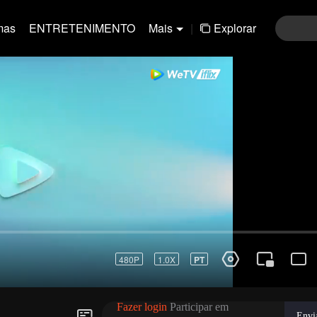
mas
ENTRETENIMENTO
Mais
|
Explorar
01-30
31-60