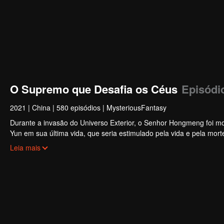
O Supremo que Desafia os Céus
Episódi
2021
|
China
|
580 episódios
|
MysteriousFantasy
Durante a invasão do Universo Exterior, o Senhor Hongmeng foi mo
Yun em sua última vida, que seria estimulado pela vida e pela mort
espancado, despertando a memória do Hongmeng. Então, Tan Yun ad
Leia mais
vingou a morte de sua família e unificou todo o continente.