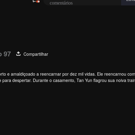
o 97
Compartilhar
rto e amaldiçoado a reencarnar por dez mil vidas. Ele reencarnou co
e para despertar. Durante o casamento, Tan Yun flagrou sua noiva train
quiriu um talento de nível divino para aumentar sua cultivação. Tan