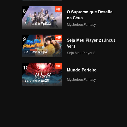
VIP
8
O Supremo que Desafia
os Céus
Saiu até o Ep533
MysteriousFantasy
VIP
9
Seja Meu Player 2 (Uncut
Ver.)
Saiu até o Ep4
Seja Meu Player 2
VIP
10
Mundo Perfeito
MysteriousFantasy
Saiu até o Ep281