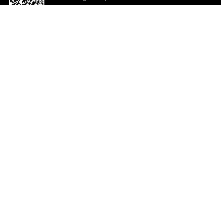
o App agora
Ajuda e comentários
So
Comentários
Ju
Co
En
ted.