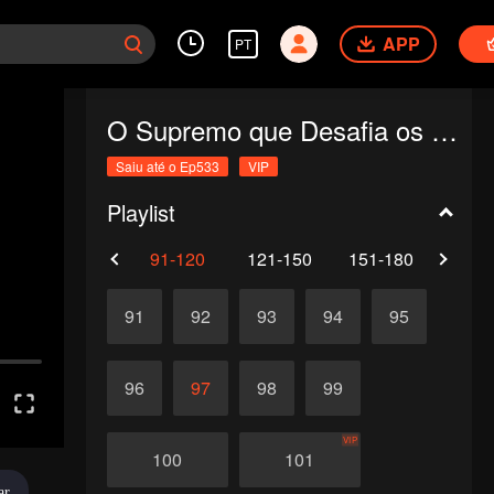
APP
PT
O Supremo que Desafia os Céus
Saiu até o Ep533
VIP
Playlist
61-90
91-120
121-150
151-180
181-
91
92
93
94
95
96
97
98
99
VIP
100
101