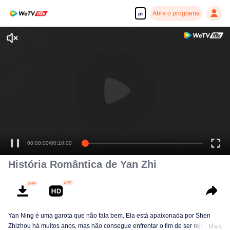
Abra o programa
pt
00:00:00
/
00:10:00
História Romântica de Yan Zhi
Yan Ning é uma garota que não fala bem. Ela está apaixonada por Shen
Zhizhou há muitos anos, mas não consegue enfrentar o fim de ser rejeitada.
Mais