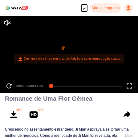
Abra o programa
pt
Desfrute de séries em alta definição e com reprodução suave
00:00:00
/
00:44:39
Romance de Uma Flor Gêmea
Crescendo no assentamento estrangeiro, Ji Man aspirava a se tornar uma
mulher de negócios. Como a identidade de Ji Man foi revelada, ela
Mais