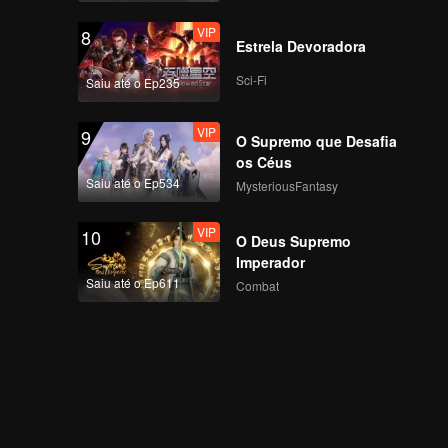
VIP
8
Estrela Devoradora
Sci-Fi
Saiu até o Ep235
VIP
9
O Supremo que Desafia
os Céus
Saiu até o Ep534
MysteriousFantasy
VIP
10
O Deus Supremo
Imperador
Saiu até o Ep611
Combat