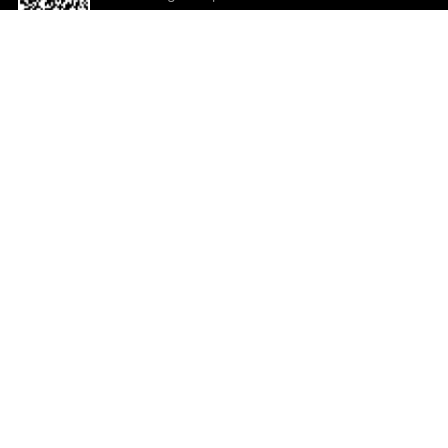
o App agora
Ajuda e comentários
So
Comentários
Ju
Co
En
ted.