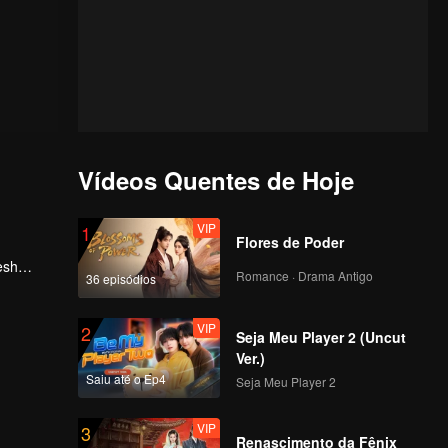
Vídeos Quentes de Hoje
VIP
1
Flores de Poder
esh
Romance · Drama Antigo
36 episódios
, he
VIP
2
Seja Meu Player 2 (Uncut
Ver.)
Saiu até o Ep4
Seja Meu Player 2
VIP
3
Renascimento da Fênix