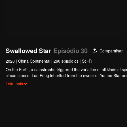
Swallowed Star
Episódio 30
Compartilhar
2020
|
China Continental
|
260 episódios
|
Sci-Fi
On the Earth, a catastrophe triggered the variation of all kinds of s
circumstance, Luo Feng inherited from the owner of Yunmo Star and 
during the fight against giant swallowed monster but then he took t
Leia mais
stepped out of the Earth and headed to the universe.