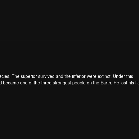
pecies. The superior survived and the inferior were extinct. Under this
became one of the three strongest people on the Earth. He lost his fl
he flesh of the monster. In the flesh, he developed a human body. Later