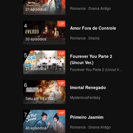
Romance · Drama Antigo
21 episódios
VIP
4
Amor Fora de Controle
Romance · Drama
33 episódios
VIP
5
Fourever You Parte 2
(Uncut Ver.)
25 episódios
Fourever You Parte 2 (Uncut Ver.)
VIP
6
Imortal Renegado
MysteriousFantasy
Saiu até o Ep152
VIP
7
Primeiro Jasmim
Romance · Drama Antigo
40 episódios