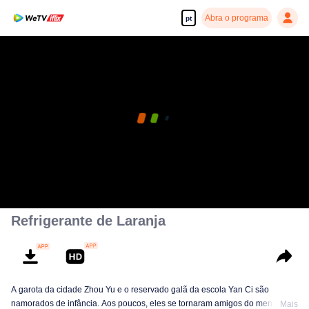
Abra o programa
pt
Refrigerante de Laranja
A garota da cidade Zhou Yu e o reservado galã da escola Yan Ci são
namorados de infância. Aos poucos, eles se tornaram amigos do menino
Mais