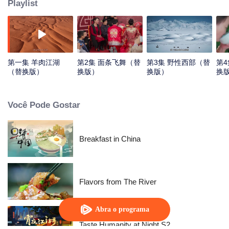
Playlist
第一集 羊肉江湖
第2集 面条飞舞（替
第3集 野性西部（替
第4
（替换版）
换版）
换版）
换
Você Pode Gostar
Breakfast in China
Flavors from The River
Abra o programa
Taste Humanity at Night S2