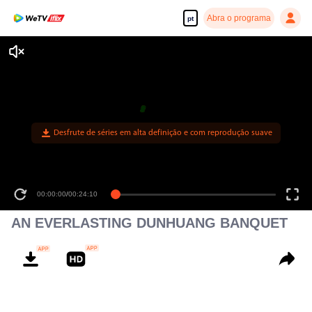
Abra o programa
pt
Desfrute de séries em alta definição e com reprodução suave
00:00:00
/
00:24:10
AN EVERLASTING DUNHUANG BANQUET