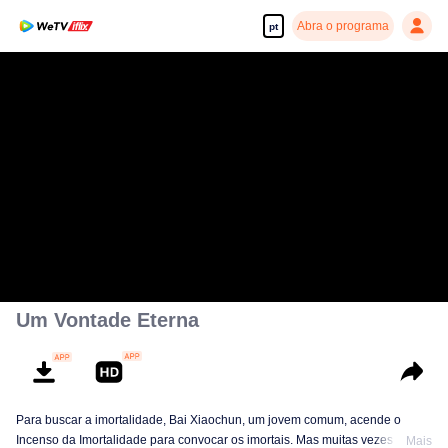
Abra o programa
pt
Um Vontade Eterna
Para buscar a imortalidade, Bai Xiaochun, um jovem comum, acende o
Incenso da Imortalidade para convocar os imortais. Mas muitas vezes ele é
Mais