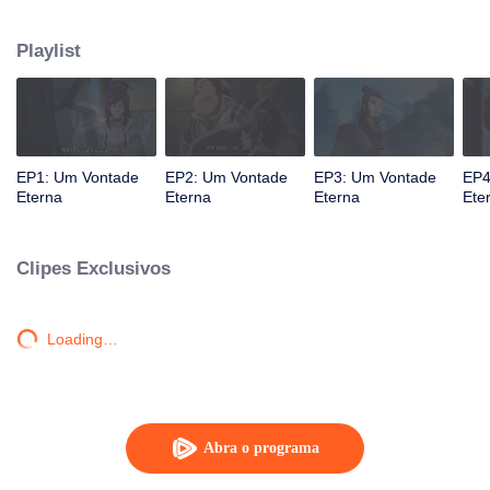
atingido por raios por causa disso, até conhecer o Guia, Mestre Li Qinghou...
Um anime chinês bem feito sobre o cultivo da imortalidade com inúmeras
Playlist
tramas divertidas. Venha assistir para encher seu verão de alegria.
EP1: Um Vontade
EP2: Um Vontade
EP3: Um Vontade
EP4
Eterna
Eterna
Eterna
Ete
Clipes Exclusivos
Loading…
Abra o programa