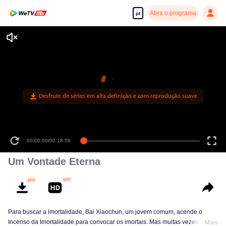
Abra o programa
pt
Desfrute de séries em alta definição e com reprodução suave
00:00:00
/
00:18:59
Um Vontade Eterna
Para buscar a imortalidade, Bai Xiaochun, um jovem comum, acende o
Incenso da Imortalidade para convocar os imortais. Mas muitas vezes ele é
Mais