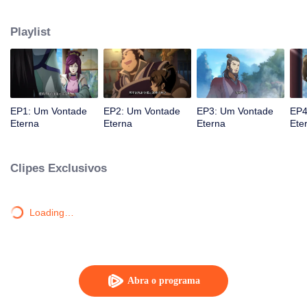
atingido por raios por causa disso, até conhecer o Guia, Mestre Li Qinghou...
Um anime chinês bem feito sobre o cultivo da imortalidade com inúmeras
Playlist
tramas divertidas. Venha assistir para encher seu verão de alegria.
EP1: Um Vontade
EP2: Um Vontade
EP3: Um Vontade
EP4
Eterna
Eterna
Eterna
Ete
Clipes Exclusivos
Loading…
Abra o programa